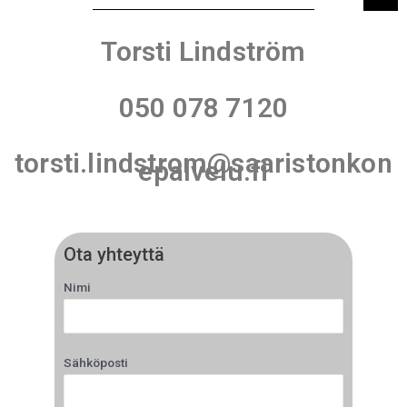
Torsti Lindström
050 078 7120
torsti.lindstrom@saaristonkon
epalvelu.fi
Ota yhteyttä
Nimi
Sähköposti